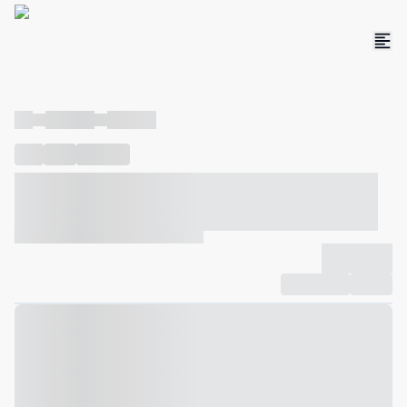
----
----- -----
----- -----
----
-----
---- ------
----- ----- -- ------ ---- ---- -- ----- ----- -----
--- ------
----- ----- -- ------ ----- ----- -- ------
-------------
Compartilhar
Favorito